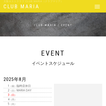
大阪ホストクラブ CLUB MARIA（クラブマリア）
CLUB MARIA
Toggle
navigat
CLUB MARIA | EVENT
EVENT
イベントスケジュール
2025年8月
1
臨時店休日
（金）
2
MARIA DAY
（土）
3
（日）
4
（月）
5
（火）